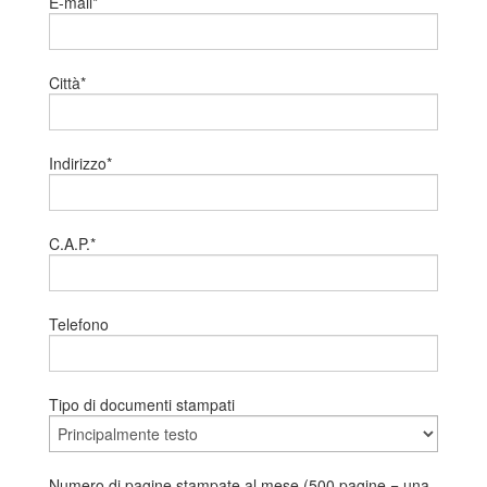
E-mail*
Città*
Indirizzo*
C.A.P.*
Telefono
Tipo di documenti stampati
Numero di pagine stampate al mese (500 pagine = una