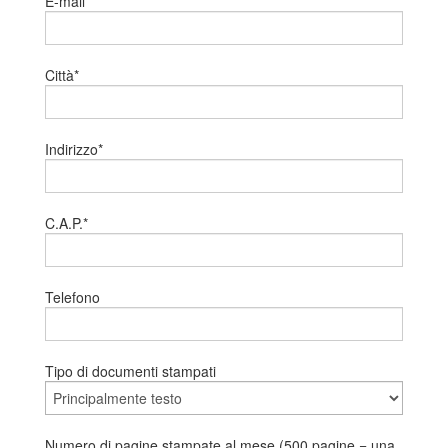
E-mail*
Città*
Indirizzo*
C.A.P.*
Telefono
Tipo di documenti stampati
Numero di pagine stampate al mese (500 pagine = una