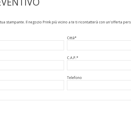
EVENTIVO
 tua stampante. I
l negozio Prink più vicino a te ti ricontatterà con un'offerta per
Città*
C.A.P.*
Telefono